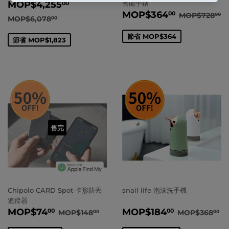
賣
MOP
$4,255.00
MOP
$4,255
智能手錶
00
賣
MOP
$3
價
正常價格
M
MOP
$364
00
MOP
$728
00
正常價格
MOP
$6,078.00
MOP
$6,078
00
價
節省
MOP
$364
節省
MOP
$1,823
售完
Chipolo CARD Spot 卡形防丟
snail life 泡沫洗手機
追蹤器
賣
MOP
$74.00
賣
MOP
$18
正常價格
MOP
$148.00
正常價格
M
MOP
$74
MOP
$184
00
00
MOP
$148
MOP
$368
00
00
價
價