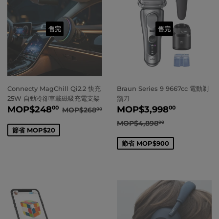
售完
售完
Connecty MagChill Qi2.2 快充
Braun Series 9 9667cc 電動剃
25W 自動冷卻車載磁吸充電支架
鬚刀
賣
MOP
$248.00
賣
MOP
$3
正常價格
MOP
$268.00
MOP
$248
MOP
$3,998
00
00
MOP
$268
00
價
價
正常價格
MOP
$4,898
MOP
$4,898
00
節省
MOP
$20
節省
MOP
$900