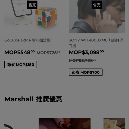
售完
售完
GoCube Edge 智能扭計骰
SONY WH-1000XM6 無線降噪
耳機
賣
MOP
$548.00
賣
MOP
$3
正常價格
MOP
$728.00
MOP
$548
MOP
$3,098
00
00
MOP
$728
00
價
價
正常價格
MOP
$3,798
MOP
$3,798
00
節省
MOP
$180
節省
MOP
$700
Marshall 推廣優惠