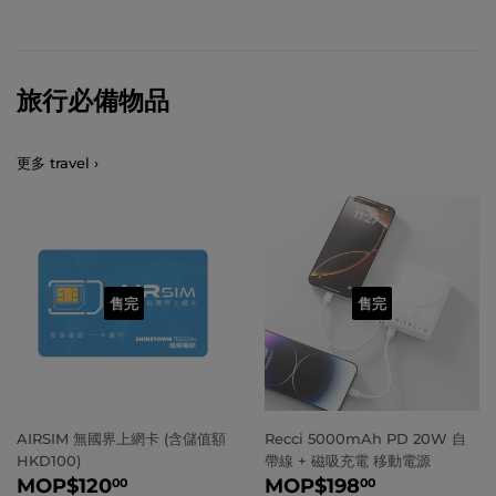
旅行必備物品
更多 travel ›
售完
售完
AIRSIM 無國界上網卡 (含儲值額
Recci 5000mAh PD 20W 自
HKD100)
帶線 + 磁吸充電 移動電源
正
MOP
$120.00
正
MOP
$19
MOP
$120
MOP
$198
00
00