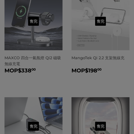
售完
售完
MAXCO 四合一氣氛燈 Qi2 磁吸
MangoTek Qi 2.2 支架無線充
無線充電
正
MOP
$338.00
正
MOP
$19
MOP
$338
MOP
$198
00
00
常
常
價
價
格
格
售完
售完