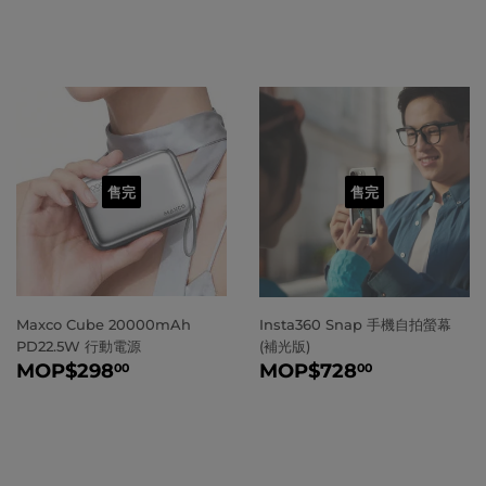
常
常
價
價
格
格
售完
售完
Maxco Cube 20000mAh
Insta360 Snap 手機自拍螢幕
PD22.5W 行動電源
(補光版)
正
MOP
$298.00
正
MOP
$72
MOP
$298
MOP
$728
00
00
常
常
價
價
格
格