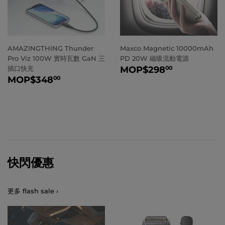
AMAZINGTHING Thunder
Maxco Magnetic 10000mAh
Pro Viz 100W 實時瓦數 GaN 三
PD 20W 磁吸流動電源
正
MOP
$29
插口快充
MOP
$298
00
正
MOP
$348.00
常
MOP
$348
00
常
價
價
格
格
快閃優惠
更多 flash sale ›