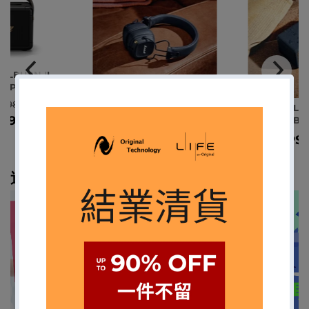
ILBURN II -
 SPEAKER
,498.00
MARSHALL MAJOR V -
MARSHALL EM
,998.00
HEADPHONE
PORTABL
MOP
$1,298.00
MOP
$1
送禮專區