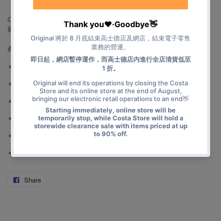
Odoyo Magic Punch Nano 是一款創新的便攜式按摩槍，為您帶來全
新的按摩體驗。
產品特點：
🔸 擁有五款功能按摩頭，照顧不同肌肉群
🔸 創新氣墊按摩頭、梳型按摩頭和 Y 型按摩頭，提供多樣按摩體驗
🔸 全方位放鬆頭部、面部、肩頸、腰部和下半身大肌群
🔸 四種轉速設定,使用者可以根據狀況調整按摩強度
🔸 採用 Type-C 接口充電,充電時間長達 2.5 小時
🔸 重量僅 223g，使用起來輕盈便攜
Share
Share
on
Facebook