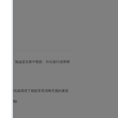
的便攜式投影機。無論是在家中觀影、外出旅行或舉辦
的高亮度，讓您在任何光線環境下都能享受清晰亮麗的畫面
 個應用程序
塢級的色彩體驗
投影
智能更準確