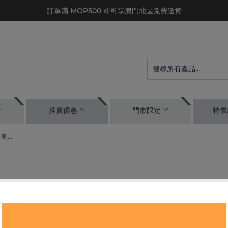
訂單滿 MOP500 即可享澳門地區免費送貨
推廣優惠
門市限定
特價
XGIMI Mogo 2 Pro - 便攜投影機 + 喇叭 [400 Lumens / 1080P]
XGIMI MOGO 2 PRO - 便攜投影機 + 喇叭
MOP
$3,798
MOP
$3,798.
00
結帳時已含
運費