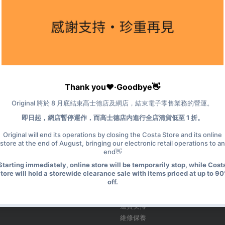
Share
Share
on
Facebook
訂閱電子快訊
快速鏈結
常見問題
送貨安排
維修保養