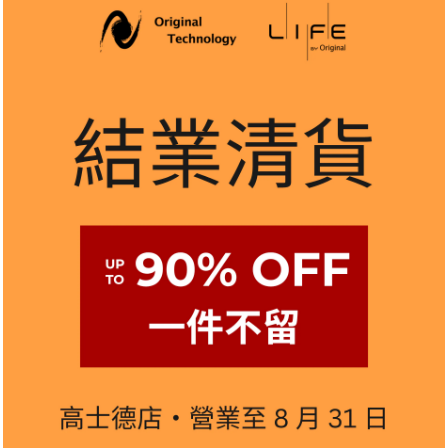
數量
售完
XGIMI MoGo 2 Pro 是一款具有卓越影音表現
聚會，MoGo 2 Pro 都能為您帶來震撼的影音體驗。
產品特點
🔸 1080P 解析度及 400 ISO Lumens 
🔸 支援官方 Android TV 系統，可安裝多達 5000
🔸 搭載 D65 色溫標準和 DCI-P3 色域，帶來好萊
🔸 內建升級版的 ISA 2.0 技術，自動校正畫面，無縫
🔸 配備 3D ToF 模組，環境自適應功能，讓投影更
🔸 配備強大的環繞音效喇叭，提供沉浸式的音響享受